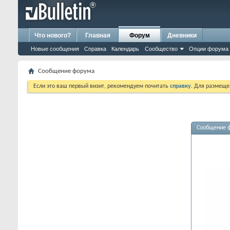
Что нового?
Главная
Форум
Дневники
Новые сообщения
Справка
Календарь
Сообщество
Опции форума
Сообщение форума
Если это ваш первый визит, рекомендуем почитать
справку
. Для размеще
Сообщение 