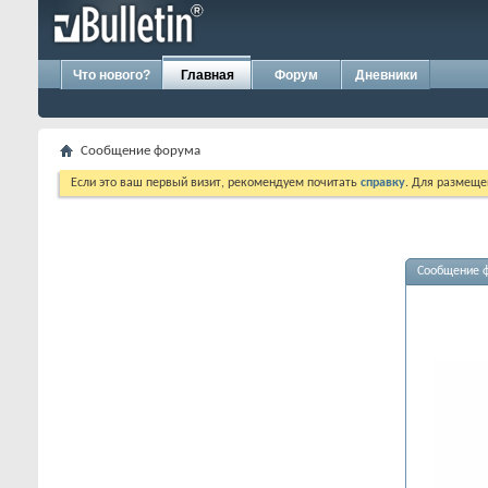
Что нового?
Главная
Форум
Дневники
Сообщение форума
Если это ваш первый визит, рекомендуем почитать
справку
. Для размеще
Сообщение 