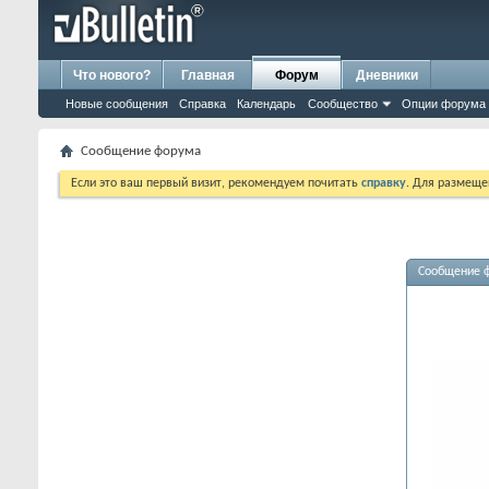
Что нового?
Главная
Форум
Дневники
Новые сообщения
Справка
Календарь
Сообщество
Опции форума
Сообщение форума
Если это ваш первый визит, рекомендуем почитать
справку
. Для размеще
Сообщение 